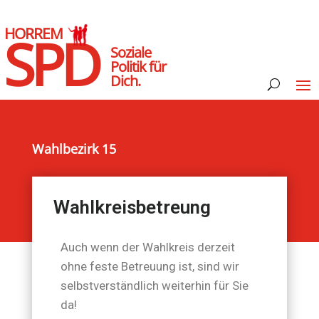
HORREM
SPD
Soziale
Politik für
Dich.
Wahlbezirk 15
Wahlkreisbetreung
Auch wenn der Wahlkreis derzeit
ohne feste Betreuung ist, sind wir
selbstverständlich weiterhin für Sie
da!