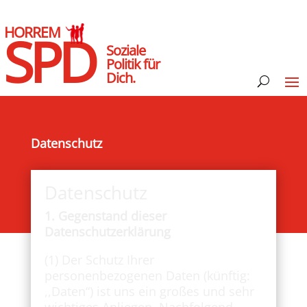
HORREM
SPD
Soziale
Politik für
Dich.
Datenschutz
Datenschutz
1. Gegenstand dieser
Datenschutzerklärung
(1) Der Schutz Ihrer
personenbezogenen Daten (künftig:
,,Daten“) ist uns ein großes und sehr