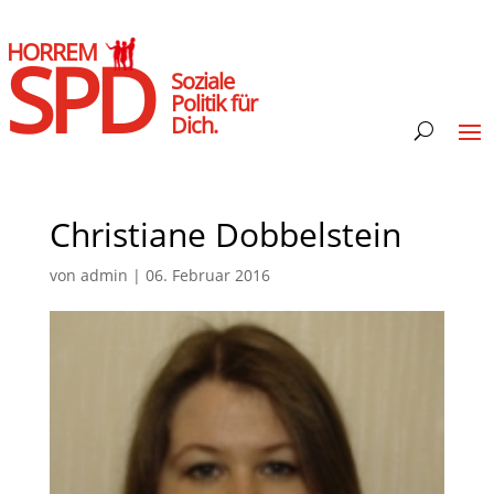
HORREM
SPD
Soziale
Politik für
Dich.
Christiane Dobbelstein
von
admin
|
06. Februar 2016