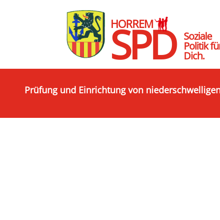
HORREM
SPD
Soziale
Politik fü
Dich.
Prüfung und Einrichtung von niederschwelligen