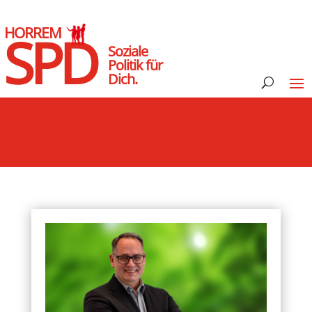
HORREM
SPD
Soziale
Politik für
Dich.
tsrede der SPD-Fraktion Kerpen