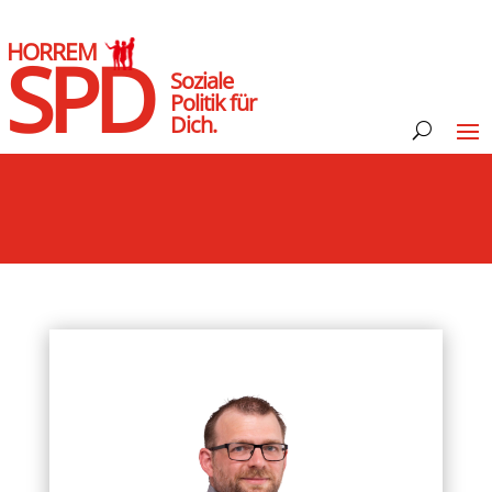
HORREM
SPD
Soziale
Politik für
Dich.
rationen „Spaziergänge“ in Kerpen – Antrag für die S