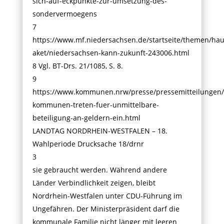
sich-auf-eckpunkte-zur-umsetzung-des-
sondervermoegens
7
https://www.mf.niedersachsen.de/startseite/themen/ha
aket/niedersachsen-kann-zukunft-243006.html
8 Vgl. BT-Drs. 21/1085, S. 8.
9
https://www.kommunen.nrw/presse/pressemitteilungen/d
kommunen-treten-fuer-unmittelbare-
beteiligung-an-geldern-ein.html
LANDTAG NORDRHEIN-WESTFALEN – 18.
Wahlperiode Drucksache 18/drnr
3
sie gebraucht werden. Während andere
Länder Verbindlichkeit zeigen, bleibt
Nordrhein-Westfalen unter CDU-Führung im
Ungefähren. Der Ministerpräsident darf die
kommunale Familie nicht länger mit leeren