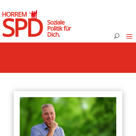
HORREM
SPD
Soziale
Politik für
Dich.
dervermögen fair verteilen: SPD-Konzept sieht rund 2