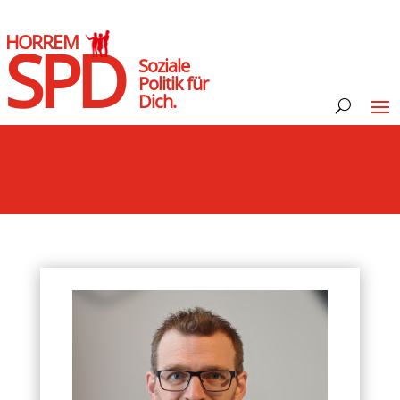
HORREM
SPD
Soziale
Politik für
Dich.
zur Konzeption des Gesamtquartiers Horremer Bahnho